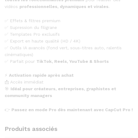
vidéos
professionnelles, dynamiques et virales
.
✅ Effets & filtres premium
✅ Supression du filigrane
✅ Templates Pro exclusifs
✅ Export en haute qualité (HD / 4K)
✅ Outils IA avancés (fond vert, sous-titres auto, ralentis
cinématiques)
✅ Parfait pour
TikTok, Reels, YouTube & Shorts
⚡
Activation rapide après achat
📩 Accès immédiat
🎯
Idéal pour créateurs, entreprises, graphistes et
community managers
👉
Passez en mode Pro dès maintenant avec CapCut Pro !
Produits associés