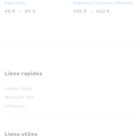
Education
Standard (Licence Officielle)
Plage
Plage
48
€
–
84
€
459
€
–
620
€
de
de
prix :
prix :
48 €
459 €
à
à
84 €
620 €
Liens rapides
Adobe Cloud
Microsoft 365
Affiliation
Liens utiles