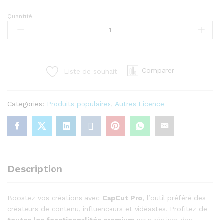
Quantité:
CapCut
Pro
–
Le
montage
Comparer
Liste de souhait
vidéo
au
niveau
Categories:
Produits populaires
,
Autres Licence
supérieur
!
quantity
Description
Boostez vos créations avec
CapCut Pro
, l’outil préféré des
créateurs de contenu, influenceurs et vidéastes. Profitez de
toutes les fonctionnalités premium
pour réaliser des