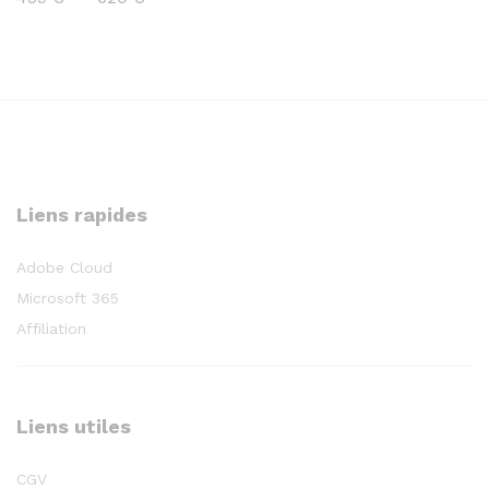
de
prix :
459 €
à
620 €
Liens rapides
Adobe Cloud
Microsoft 365
Affiliation
Liens utiles
CGV