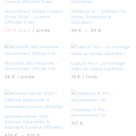
Abonnement Adobe Creative
Windows 10 – Éditions Pro,
Cloud 2026 – Licence
Home, Enterprise &
Officielle (1 an)
Education
Plage
331
€
/ année
48
€
–
84
€
876
€
de
prix :
48 €
à
84 €
Microsoft 365 Personnel –
CapCut Pro – Le montage
Abonnement Officiel 1 An
vidéo au niveau supérieur !
48
€
/ année
16
€
/ mois
Perplexity AI Pro –
Abonnement 1 An
Windows Server 2025 –
Éditions Datacenter &
101
€
Standard (Licence Officielle)
Plage
459
€
–
620
€