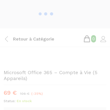
Retour à
Catégorie
0
Save
37
€
Microsoft Office 365 – Compte à Vie (5
Appareils)
69
€
106
€
(-35%)
Status:
En stock