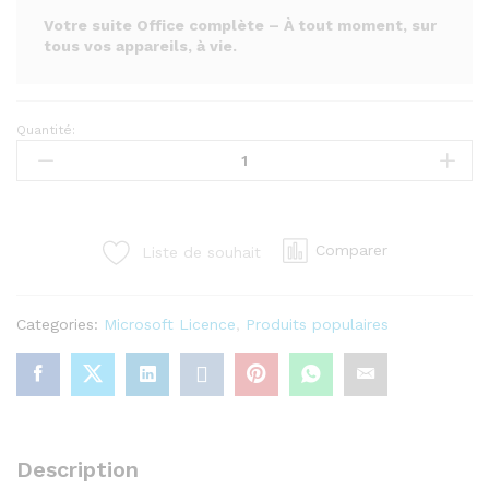
Votre suite Office complète – À tout moment, sur
tous vos appareils, à vie.
Quantité:
Microsoft
Office
365
–
Compte
Comparer
Liste de souhait
à
Vie
(5
Categories:
Microsoft Licence
,
Produits populaires
Appareils)
quantity
Description