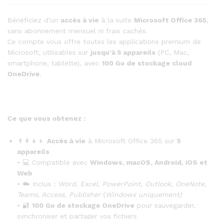
Bénéficiez d’un
accès à vie
à la suite
Microsoft Office 365
,
sans abonnement mensuel ni frais cachés.
Ce compte vous offre toutes les applications premium de
Microsoft, utilisables sur
jusqu’à 5 appareils
(PC, Mac,
smartphone, tablette), avec
100 Go de stockage cloud
OneDrive
.
Ce que vous obtenez :
👨‍👩‍👧‍👦
Accès à vie
à Microsoft Office 365 sur
5
appareils
• 💻 Compatible avec
Windows, macOS, Android, iOS et
Web
• ☁️ Inclus :
Word, Excel, PowerPoint, Outlook, OneNote,
Teams, Access, Publisher
(
Windows uniquement)
• 🔐
100 Go de stockage OneDrive
pour sauvegarder,
synchroniser et partager vos fichiers