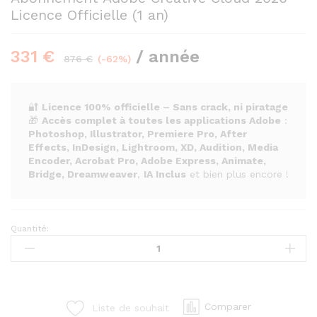
Licence Officielle (1 an)
331
€
/ année
876
€
(-62%)
🔐
Licence 100% officielle – Sans crack, ni piratage
🎁
Accès complet à toutes les applications Adobe
:
Photoshop, Illustrator, Premiere Pro, After
Effects, InDesign, Lightroom, XD, Audition, Media
Encoder, Acrobat Pro, Adobe Express, Animate,
Bridge, Dreamweaver
,
IA Inclus
et bien plus encore !
Quantité:
Abonnement
Adobe
Creative
Cloud
2026
Comparer
Liste de souhait
–