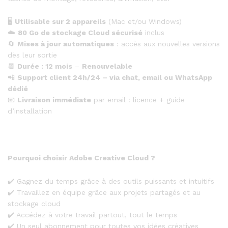
🖥️
Utilisable sur 2 appareils
(Mac et/ou Windows)
☁️
80 Go de stockage Cloud sécurisé
inclus
🔄
Mises à jour automatiques
: accès aux nouvelles versions
dès leur sortie
📆
Durée : 12 mois
–
Renouvelable
📲
Support client 24h/24 – via chat, email ou WhatsApp
dédié
📧
Livraison immédiate
par email : licence + guide
d’installation
Pourquoi choisir Adobe Creative Cloud ?
✔️ Gagnez du temps grâce à des outils puissants et intuitifs
✔️ Travaillez en équipe grâce aux projets partagés et au
stockage cloud
✔️ Accédez à votre travail partout, tout le temps
✔️ Un seul abonnement pour toutes vos idées créatives