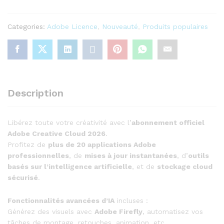
Licence
Officielle
Categories:
Adobe Licence
,
Nouveauté
,
Produits populaires
(1
an)
quantity
Description
Libérez toute votre créativité avec l’
abonnement officiel
Adobe Creative Cloud 2026
.
Profitez de
plus de 20 applications Adobe
professionnelles
, de
mises à jour instantanées
, d’
outils
basés sur l’intelligence artificielle
, et de
stockage cloud
sécurisé
.
Fonctionnalités avancées d’IA
incluses :
Générez des visuels avec
Adobe Firefly
, automatisez vos
tâches de montage, retouches, animation, etc.