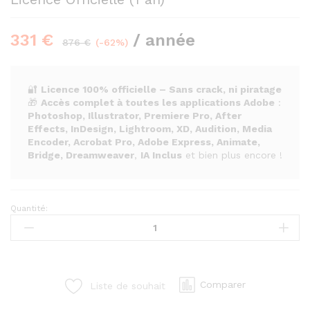
331
€
/ année
876
€
(-62%)
🔐
Licence 100% officielle – Sans crack, ni piratage
🎁
Accès complet à toutes les applications Adobe
:
Photoshop, Illustrator, Premiere Pro, After
Effects, InDesign, Lightroom, XD, Audition, Media
Encoder, Acrobat Pro, Adobe Express, Animate,
Bridge, Dreamweaver
,
IA Inclus
et bien plus encore !
Quantité:
Abonnement
Adobe
Creative
Cloud
2026
Comparer
Liste de souhait
–
Licence