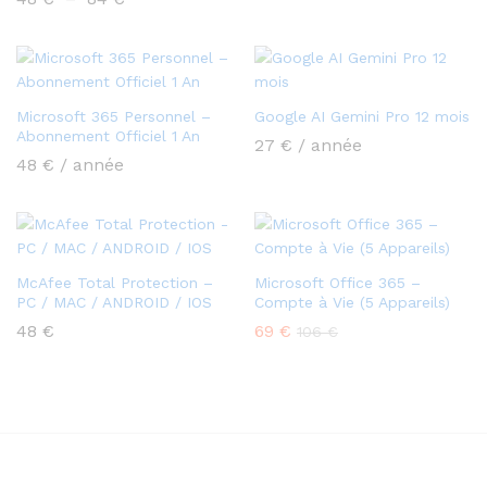
de
prix :
48 €
à
84 €
Microsoft 365 Personnel –
Google AI Gemini Pro 12 mois
Abonnement Officiel 1 An
27
€
/ année
48
€
/ année
McAfee Total Protection –
Microsoft Office 365 –
PC / MAC / ANDROID / IOS
Compte à Vie (5 Appareils)
48
€
69
€
106
€