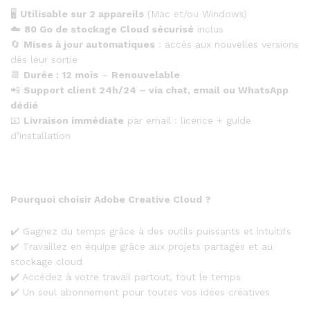
🖥️
Utilisable sur 2 appareils
(Mac et/ou Windows)
☁️
80 Go de stockage Cloud sécurisé
inclus
🔄
Mises à jour automatiques
: accès aux nouvelles versions
dès leur sortie
📆
Durée : 12 mois
–
Renouvelable
📲
Support client 24h/24 – via chat, email ou WhatsApp
dédié
📧
Livraison immédiate
par email : licence + guide
d’installation
Pourquoi choisir Adobe Creative Cloud ?
✔️ Gagnez du temps grâce à des outils puissants et intuitifs
✔️ Travaillez en équipe grâce aux projets partagés et au
stockage cloud
✔️ Accédez à votre travail partout, tout le temps
✔️ Un seul abonnement pour toutes vos idées créatives