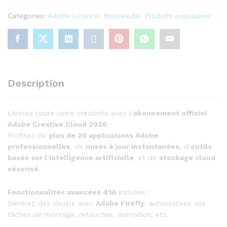
Officielle
Categories:
Adobe Licence
,
Nouveauté
,
Produits populaires
(1
an)
quantity
Description
Libérez toute votre créativité avec l’
abonnement officiel
Adobe Creative Cloud 2026
.
Profitez de
plus de 20 applications Adobe
professionnelles
, de
mises à jour instantanées
, d’
outils
basés sur l’intelligence artificielle
, et de
stockage cloud
sécurisé
.
Fonctionnalités avancées d’IA
incluses :
Générez des visuels avec
Adobe Firefly
, automatisez vos
tâches de montage, retouches, animation, etc.