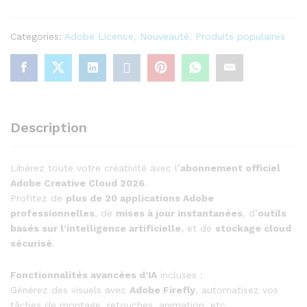
Licence
Officielle
Categories:
Adobe Licence
,
Nouveauté
,
Produits populaires
(1
an)
quantity
Description
Libérez toute votre créativité avec l’
abonnement officiel
Adobe Creative Cloud 2026
.
Profitez de
plus de 20 applications Adobe
professionnelles
, de
mises à jour instantanées
, d’
outils
basés sur l’intelligence artificielle
, et de
stockage cloud
sécurisé
.
Fonctionnalités avancées d’IA
incluses :
Générez des visuels avec
Adobe Firefly
, automatisez vos
tâches de montage, retouches, animation, etc.