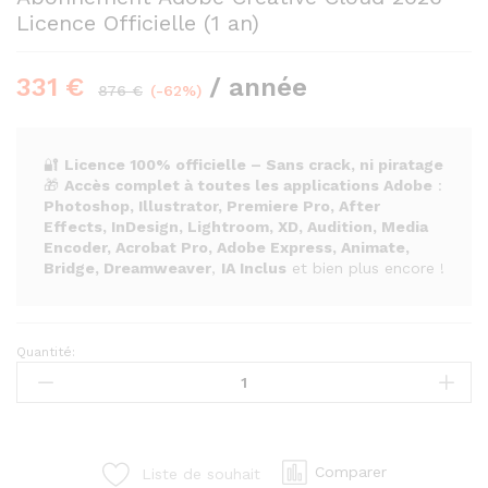
Licence Officielle (1 an)
331
€
/ année
876
€
(-62%)
🔐
Licence 100% officielle – Sans crack, ni piratage
🎁
Accès complet à toutes les applications Adobe
:
Photoshop, Illustrator, Premiere Pro, After
Effects, InDesign, Lightroom, XD, Audition, Media
Encoder, Acrobat Pro, Adobe Express, Animate,
Bridge, Dreamweaver
,
IA Inclus
et bien plus encore !
Quantité:
Abonnement
Adobe
Creative
Cloud
2026
Comparer
Liste de souhait
–