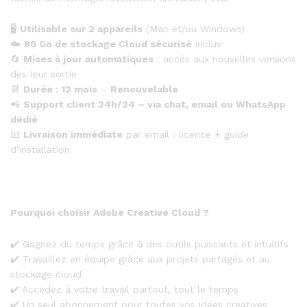
🖥️
Utilisable sur 2 appareils
(Mac et/ou Windows)
☁️
80 Go de stockage Cloud sécurisé
inclus
🔄
Mises à jour automatiques
: accès aux nouvelles versions
dès leur sortie
📆
Durée : 12 mois
–
Renouvelable
📲
Support client 24h/24 – via chat, email ou WhatsApp
dédié
📧
Livraison immédiate
par email : licence + guide
d’installation
Pourquoi choisir Adobe Creative Cloud ?
✔️ Gagnez du temps grâce à des outils puissants et intuitifs
✔️ Travaillez en équipe grâce aux projets partagés et au
stockage cloud
✔️ Accédez à votre travail partout, tout le temps
✔️ Un seul abonnement pour toutes vos idées créatives