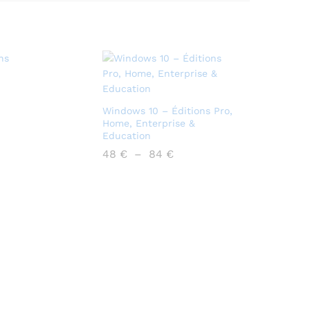
Windows 10 – Éditions Pro,
Home, Enterprise &
Education
Plage
48
€
–
84
€
de
prix :
48 €
à
84 €