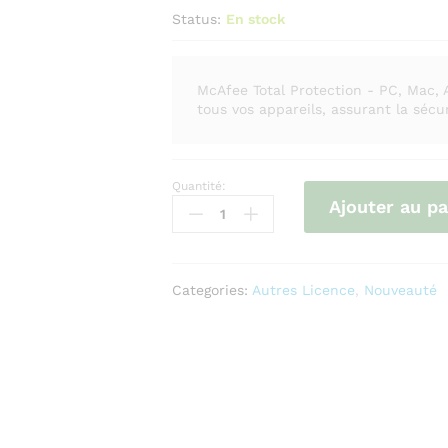
Status:
En stock
McAfee Total Protection - PC, Mac, 
tous vos appareils, assurant la sécu
Quantité:
McAfee
Ajouter au pa
Total
Protection
-
PC
Categories:
Autres Licence
,
Nouveauté
/
MAC
/
ANDROID
/
IOS
quantity