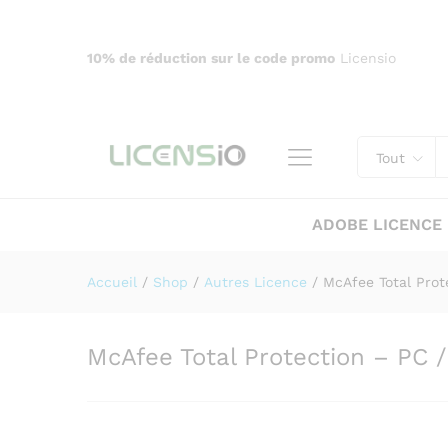
McAfee Total Protection - P
Description
10% de réduction sur le code promo
Licensio
Tout
ADOBE LICENCE
Accueil
/
Shop
/
Autres Licence
/
McAfee Total Prot
McAfee Total Protection – PC 