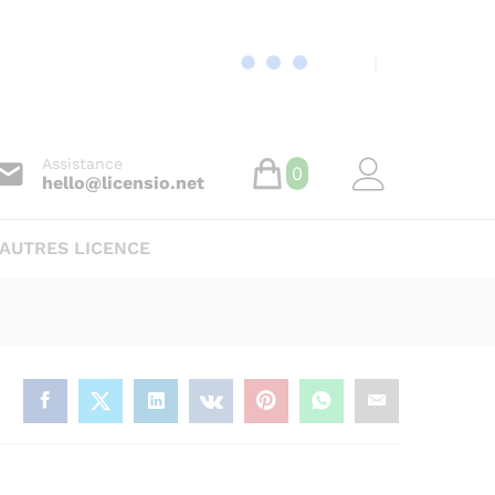
48
€
Ajouter au panier
Assistance
0
hello@licensio.net
AUTRES LICENCE