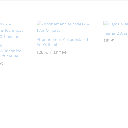
Figma 2 Ans
Abonnement Autodesk – 1
118
€
An Officiel
5 –
 & Technical
128
€
/ année
fficielle)
Plage
€
de
prix :
285 €
à
316 €