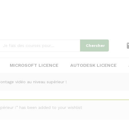
o au niveau supérieur !
Chercher
MICROSOFT LICENCE
AUTODESK LICENCE
ntage vidéo au niveau supérieur !
érieur !” has been added to your wishlist