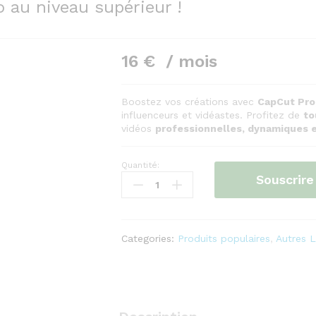
 au niveau supérieur !
16
€
/ mois
Boostez vos créations avec
CapCut Pro
influenceurs et vidéastes. Profitez de
to
vidéos
professionnelles, dynamiques e
Quantité:
CapCut
Souscrire
Pro
–
Le
montage
Categories:
Produits populaires
,
Autres 
vidéo
au
niveau
supérieur
!