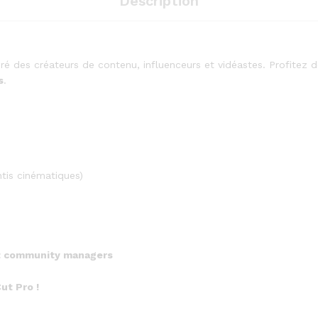
Description
quantity
éféré des créateurs de contenu, influenceurs et vidéastes. Profitez 
s
.
ntis cinématiques)
 et community managers
ut Pro !