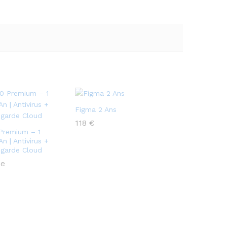
Figma 2 Ans
118
€
Premium – 1
An | Antivirus +
garde Cloud
ée