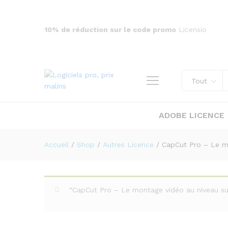
10% de réduction sur le code promo
Licensio
CapCut Pro – Le montage vidé
Description
Tout
ADOBE LICENCE
Accueil
/
Shop
/
Autres Licence
/
CapCut Pro – Le mo
“CapCut Pro – Le montage vidéo au niveau sup