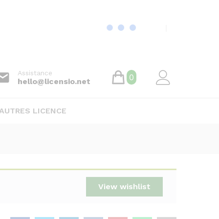
16
€
/ mois
Souscrire
Assistance
0
hello@licensio.net
AUTRES LICENCE
View wishlist