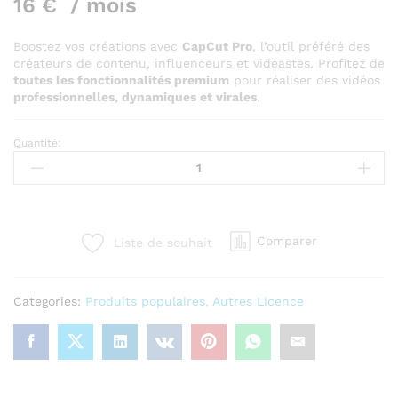
16
€
/ mois
Boostez vos créations avec
CapCut Pro
, l’outil préféré des
créateurs de contenu, influenceurs et vidéastes. Profitez de
toutes les fonctionnalités premium
pour réaliser des vidéos
professionnelles, dynamiques et virales
.
Quantité:
CapCut
Pro
–
Le
montage
Comparer
Liste de souhait
vidéo
au
niveau
Categories:
Produits populaires
,
Autres Licence
supérieur
!
quantity