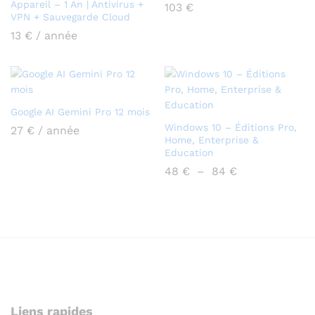
Appareil – 1 An | Antivirus +
103
€
VPN + Sauvegarde Cloud
13
€
/ année
Google AI Gemini Pro 12 mois
Windows 10 – Éditions Pro,
27
€
/ année
Home, Enterprise &
Education
Plage
48
€
–
84
€
de
prix :
48 €
à
84 €
Liens rapides