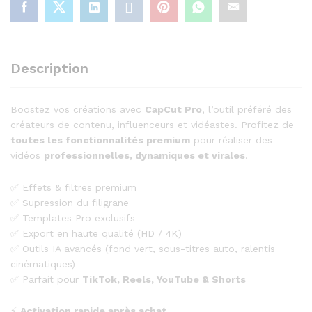
quantity
Description
Boostez vos créations avec
CapCut Pro
, l’outil préféré des
créateurs de contenu, influenceurs et vidéastes. Profitez de
toutes les fonctionnalités premium
pour réaliser des
vidéos
professionnelles, dynamiques et virales
.
✅ Effets & filtres premium
✅ Supression du filigrane
✅ Templates Pro exclusifs
✅ Export en haute qualité (HD / 4K)
✅ Outils IA avancés (fond vert, sous-titres auto, ralentis
cinématiques)
✅ Parfait pour
TikTok, Reels, YouTube & Shorts
⚡
Activation rapide après achat