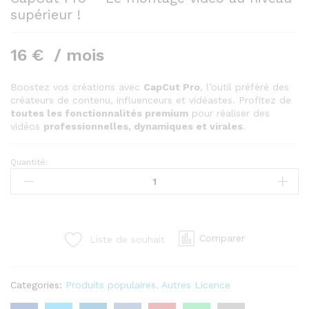
supérieur !
16
€
/ mois
Boostez vos créations avec
CapCut Pro
, l’outil préféré des
créateurs de contenu, influenceurs et vidéastes. Profitez de
toutes les fonctionnalités premium
pour réaliser des
vidéos
professionnelles, dynamiques et virales
.
Quantité:
CapCut
Pro
–
Le
montage
Comparer
Liste de souhait
vidéo
au
niveau
Categories:
Produits populaires
,
Autres Licence
supérieur
!